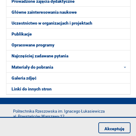
Prowadzone zajęcia dydaktyczne
Główne zainteresowania naukowe
Uczestnictwo w organizacjach i projektach
Publikacje
Opracowane programy
Najczęściej zadawane pytania
Materiały do pobrania
Galeria zdjęć
Linki do innych stron
Politechnika Rzeszowska im. Ignacego Łukasiewicza
al. Powstańców Warszawy 12
35-029 Rzeszów
Akceptuję
tel.: +48 17 865 11 00